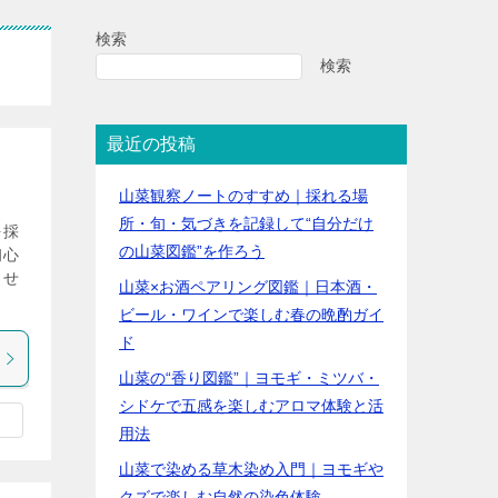
検索
検索
最近の投稿
山菜観察ノートのすすめ｜採れる場
所・旬・気づきを記録して“自分だけ
を採
の山菜図鑑”を作ろう
初心
ませ
山菜×お酒ペアリング図鑑｜日本酒・
ビール・ワインで楽しむ春の晩酌ガイ
ド
山菜の“香り図鑑”｜ヨモギ・ミツバ・
シドケで五感を楽しむアロマ体験と活
用法
山菜で染める草木染め入門｜ヨモギや
クズで楽しむ自然の染色体験