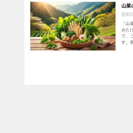
山菜
更新
「山
みた
て、
す。初