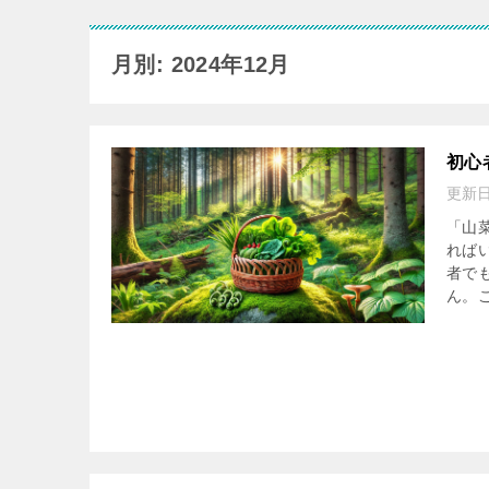
月別: 2024年12月
初心
更新
「山
れば
者で
ん。こ